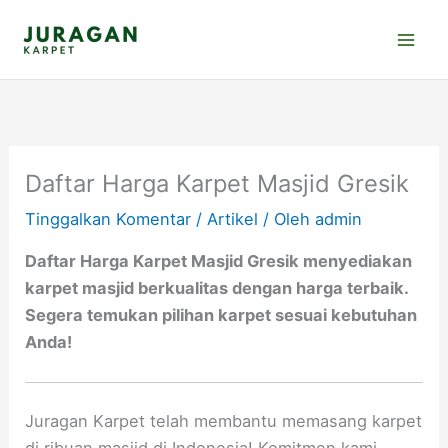
Lewati
ke
konten
Daftar Harga Karpet Masjid Gresik
Tinggalkan Komentar
/
Artikel
/ Oleh
admin
Daftar Harga Karpet Masjid Gresik menyediakan
karpet masjid berkualitas dengan harga terbaik.
Segera temukan pilihan karpet sesuai kebutuhan
Anda!
Juragan Karpet telah membantu memasang karpet
di ribuan masjid di Indonesia! Komitmen kami