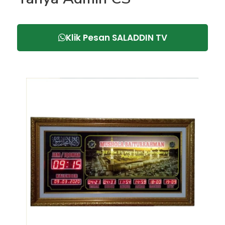
out
of
10
Klik Pesan SALADDIN TV