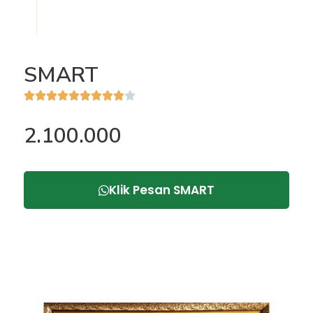
SMART










Rated
2.100.000
9
out
of
10
Klik Pesan SMART