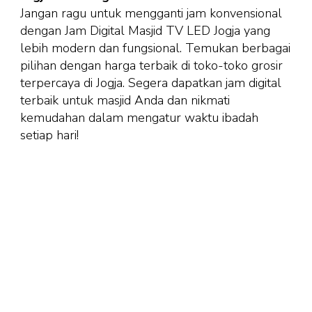
Jangan ragu untuk mengganti jam konvensional
dengan Jam Digital Masjid TV LED Jogja yang
lebih modern dan fungsional. Temukan berbagai
pilihan dengan harga terbaik di toko-toko grosir
terpercaya di Jogja. Segera dapatkan jam digital
terbaik untuk masjid Anda dan nikmati
kemudahan dalam mengatur waktu ibadah
setiap hari!
Selain jam digital masjid, Juragan Karpet
telah melayani pemasangan karpet masjid
lebih dari 5,000 Masjid & Mushola di seluruh
Indonesia.