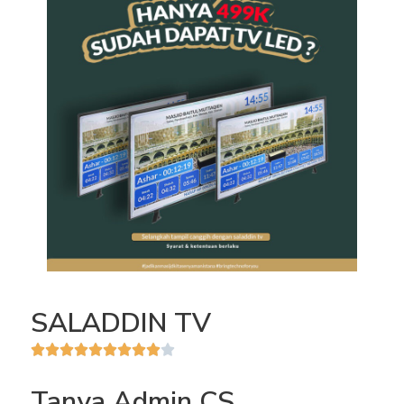
SALADDIN TV










Rated
Tanya Admin CS
9