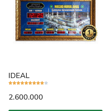
IDEAL










Rated
2.600.000
9
out
of