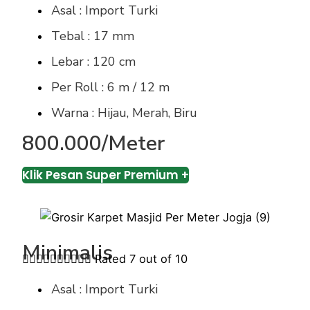
Asal : Import Turki
Tebal : 17 mm
Lebar : 120 cm
Per Roll : 6 m / 12 m
Warna : Hijau, Merah, Biru
800.000/Meter
Klik Pesan Super Premium +
Minimalis










Rated 7 out of 10
Asal : Import Turki