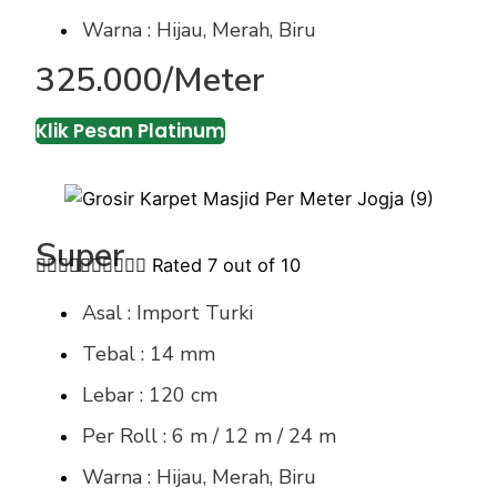
Warna : Hijau, Merah, Biru
325.000/Meter
Klik Pesan Platinum
Super










Rated 7 out of 10
Asal : Import Turki
Tebal : 14 mm
Lebar : 120 cm
Per Roll : 6 m / 12 m / 24 m
Warna : Hijau, Merah, Biru