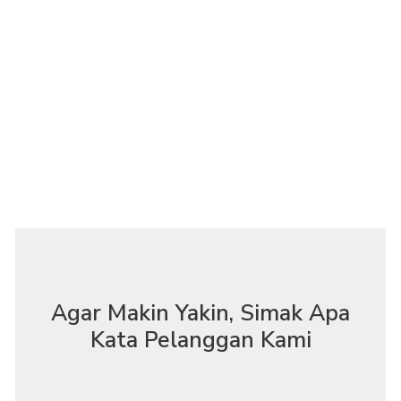
Nikmati jasa pasang obras karpet gratis
dengan memesan karpet masjid di Juragan
Karpet. Kami telah memasang karpet
masjid di lebih dari 5,000 Masjid &
Mushola di seluruh Indonesia.
Agar Makin Yakin, Simak Apa
Kata Pelanggan Kami