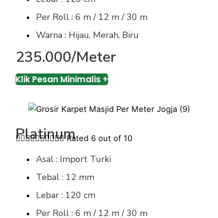
Per Roll : 6 m / 12 m / 30 m
Warna : Hijau, Merah, Biru
235.000/Meter
Klik Pesan Minimalis +
Platinum










Rated 6 out of 10
Asal : Import Turki
Tebal : 12 mm
Lebar : 120 cm
Per Roll : 6 m / 12 m / 30 m