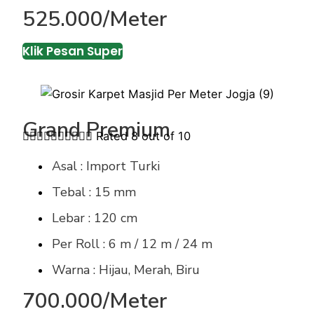
525.000/Meter
Klik Pesan Super
Grand Premium










Rated 8 out of 10
Asal : Import Turki
Tebal : 15 mm
Lebar : 120 cm
Per Roll : 6 m / 12 m / 24 m
Warna : Hijau, Merah, Biru
700.000/Meter