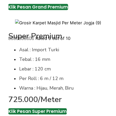
Klik Pesan Grand Premium
Super Premium










Rated 9 out of 10
Asal : Import Turki
Tebal : 16 mm
Lebar : 120 cm
Per Roll : 6 m / 12 m
Warna : Hijau, Merah, Biru
725.000/Meter
Klik Pesan Super Premium