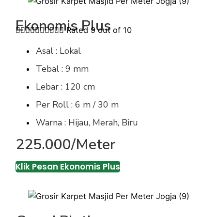
Ekonomis Plus










Rated 9 out of 10
Asal : Lokal
Tebal : 9 mm
Lebar : 120 cm
Per Roll : 6 m / 30 m
Warna : Hijau, Merah, Biru
225.000/Meter
Klik Pesan Ekonomis Plus