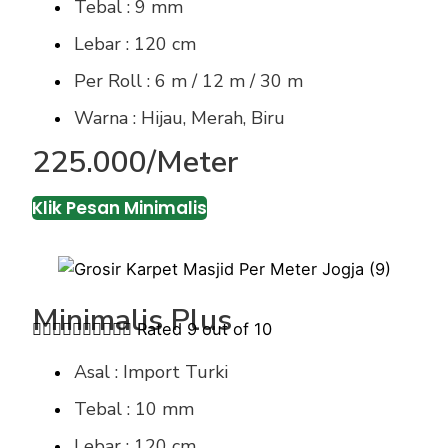
Tebal : 9 mm
Lebar : 120 cm
Per Roll : 6 m / 12 m / 30 m
Warna : Hijau, Merah, Biru
225.000/Meter
Klik Pesan Minimalis
Minimalis Plus










Rated 9 out of 10
Asal : Import Turki
Tebal : 10 mm
Lebar : 120 cm