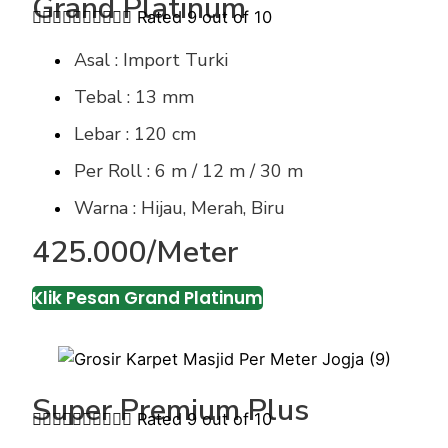
Grand Platinum










Rated 9 out of 10
Asal : Import Turki
Tebal : 13 mm
Lebar : 120 cm
Per Roll : 6 m / 12 m / 30 m
Warna : Hijau, Merah, Biru
425.000/Meter
Klik Pesan Grand Platinum
Super Premium Plus










Rated 9 out of 10