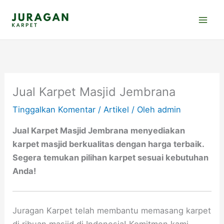
Lewati
ke
konten
Jual Karpet Masjid Jembrana
Tinggalkan Komentar
/
Artikel
/ Oleh
admin
Jual Karpet Masjid Jembrana menyediakan
karpet masjid berkualitas dengan harga terbaik.
Segera temukan pilihan karpet sesuai kebutuhan
Anda!
Juragan Karpet telah membantu memasang karpet
di ribuan masjid di Indonesia! Komitmen kami